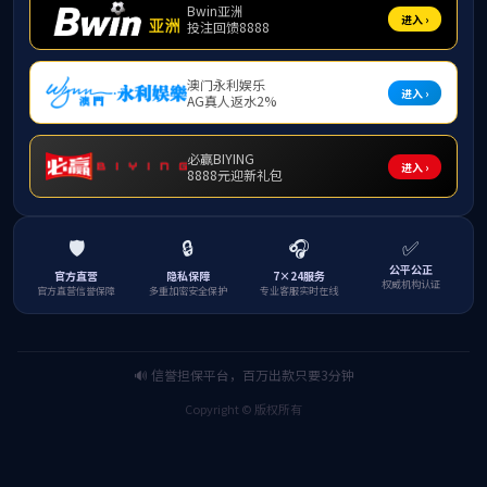
监督和测评。
四创公司党政领导班子表态，公司坚持真实、客观的
原则，将巡视整改工作和组织落实到位，利用巡视整改的契
机提升公司的管理水平，加强对员工的学习教育，认真体会
新时代党的建设和党风廉政建设的新要求。
联系我们
售后服务：400 - 9963 -830
地址：合肥高新技术产业开发区习友路3366号
传真：0551-65391322
手机端二维码
Copyright© PA视讯·游戏(集团)官方网站-Official Website&emsp版权所