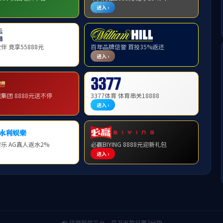
2015
2015年
——
·
“无线合肥”启动构建
·
多部气象雷达参与保障
们
投资者关系
联系我们
联系我们
售后服务：400 - 9963 -83
聘
通知公告
联系我们
地址：合肥高新技术产业开
聘
上证E互动
传真：0551-65391322
聘