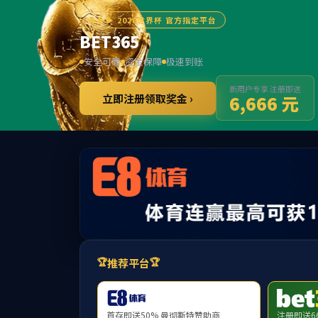
首页
关于我们
企业文化