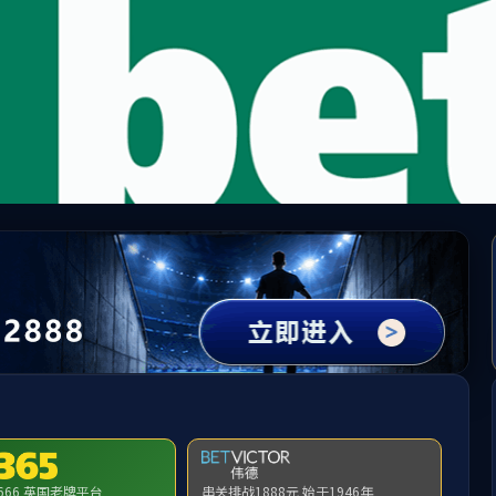
PA视讯·游戏(集团)官方网站-Official Website
关于我们
产业布局
新闻资讯
加入我们
投资
发展历程
荣誉资质