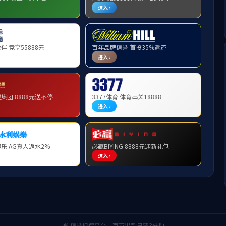
集团有限公司党组书记、董事长陈肇雄撰写的题为
《强“根”固“魂” 以高
科）深入学习贯彻习近平新时代中国特色社会主义思想，
建工作的使命感紧迫感，切实履行强国强军使命责任，以高
社会主义思想武装头脑、凝心铸魂 ，坚持和加强党的全
国特色社会主义思想作为首要政治任务，持续深化“第一